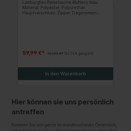
Lamborghini Reisetasche BluNavy blau
C
Material: Polyester, Polyurethan
S
Hauptverschluss: Zipper Trageriemen:
S
verstellbar Maße: 30x25x8 cm Inhalt:1
m
Stück
B
h
Li
G
N
W
59,99 €*
3
161,00 €*
(62.74% gespart)
d
M
e
I
In den Warenkorb
f
D
h
G
2
Hier können sie uns persönlich
Ih
S
antreffen
Kommen Sie uns gerne im wunderschönen Österreich,
nahe Mureck an der südsteirischen Grenze, besuchen