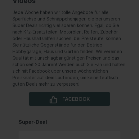
Videos
Ablagerungen kontinuierlich verhindern. So
Ab
42,99 €*
entfernt Shell Helilx Ultra Verschmutzungen bis zu
Jede Woche haben wir tolle Angebote für alle
Details
5x so effektiv wie ein herkömmliches Motorenöl.
Sparfüchse und Schnäppchenjäger, die bei unseren
Für höchste Leistung und maximalen Schutz.
Super Deals richtig viel sparen können. Egal, ob Sie
Vorteile: Herausragende Grundöle auf Basis von
nach Kfz-Ersatzteilen, Motorölen, Reifen, Zubehör
Synthesetechnologie = Geringe Öleindickung,
oder Haushaltshilfen suchen, bei Preisteufel können
hervorragendes Kaltstartverhalten, Geringere
Verdampfung des Öls, niedrigerer Ölverbrauch
Sie nützliche Gegenstände für den Betrieb,
Spezielle aktive Reinigungstechnologie =
Hobbygarage, Haus und Garten finden. Wir vereinen
Entfernt Verschmutzungen bis zu 5x so effektiv
Qualität mit unschlagbar günstigen Preisen und das
wie ein herkömmliches Motorenöl Hervorragende
schon seit 20 Jahren! Werden auch Sie Fan und halten
Oxidationsstabilität = Bis zu 37% mehr Schutz als
sich mit Facebook über unsere wöchentlichen
andere führende Markenöle Geringe Viskosität,
Preisknaller auf dem Laufenden, um keine teuflisch
schnelle Durchölung = Geringere Reibung, höhere
Kraftstoffeffizienz und hervorragendes
guten Deals mehr zu verpassen!
Kaltstartverhalten Ausgezeichnete
Scherstabilität = Viskositäts- und Qualitätserhalt
FACEBOOK
bis zum nächsten Ölwechsel Spezifikationen
ACEA A3/B3/B4 API SM/CF BMW LL-01 MB-
Approval 229.5 VW 502 00/ 503 01 / 505 00
Porsche A40 Renault RN0700; RN0710 Ferrari
Super-Deal
meets requirements of: FIAT 9.55535-Z2
Eigenschaften: Vollsynthetisch Diesel Motoren
Benzin Motoren Turbo getestet Inhalt:4 Liter