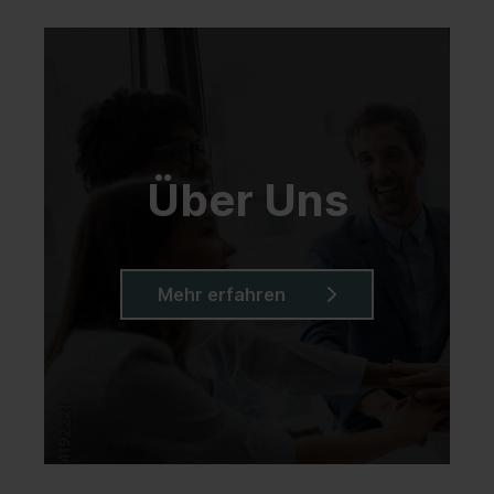
a
Le
S
SB
L
es
Ma
Über Uns
Mehr erfahren