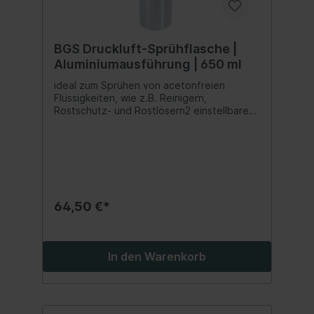
BGS Druckluft-Sprühflasche |
Aluminiumausführung | 650 ml
ideal zum Sprühen von acetonfreien
Flüssigkeiten, wie z.B. Reinigern,
Rostschutz- und Rostlösern2 einstellbare
Sprühstrahlbilder:1. eingeklappte
Düsennadel für breiten Sprühstrahl2.
ausgeklappte Düsennadel für schmalen
Sprühstrahllange Düsennadel eignet sich
besonders für enge und schwer
zugängliche BereicheDruckbehälter aus
Aluminium, ausgelegt für lange
64,50 €*
LebensdauerUniversal-Füllventil (Schrader-
Ventil) für eine einfache
DruckluftbefüllungSicherheitsventil
verhindert zu hohen Druckmax. Füllmenge:
In den Warenkorb
650 mlArbeitsfüllmenge: 50 - 350 ml