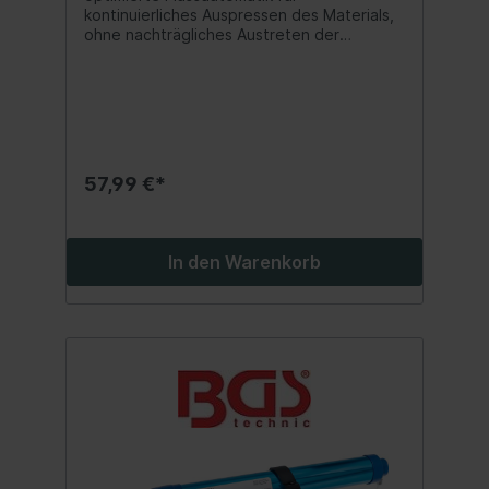
kontinuierliches Auspressen des Materials,
ohne nachträgliches Austreten der
Masseeffiziente, stufenlose
Mengenregulierung ermöglicht korrekte
Dosierung des Materials und damit höchste
Sauberkeit bei der Anwendungfür
dauerelastische Dichtmassen, Klebepasten,
Fugenkitte, etc.robust und
langlebigkompakte Bauweise mit
57,99 €*
Stahlzylinderuniversell einsetzbar mit
handelsüblichen Kartuschen (Papp-, Alu-
oder Kunststoffkartuschen) bis zu 310 ml
In den Warenkorb