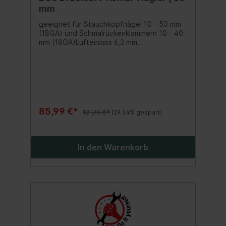
mm
geeignet für Stauchkopfnägel 10 - 50 mm
(18GA) und Schmalrückenklammern 10 - 40
mm (18GA)Lufteinlass 6,3 mm
(1/4")Arbeitsdruckbereich 4 - 8 barmax.
Druck 8,3 barLuftverbrauch 1,4 l/min (bei 4
bar)Geräuschentwicklung LpA = 79,9 dB(A)
/ LwA = 92,9 dB(A)max. Magazinkapazität
100 Stück
85,99 €*
121,70 €*
(29.34% gespart)
In den Warenkorb