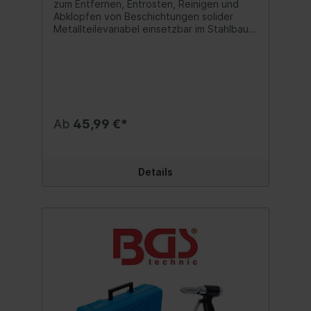
zum Entfernen, Entrosten, Reinigen und
Abklopfen von Beschichtungen solider
Metallteilevariabel einsetzbar im Stahlbau,
Baugewerbe, bei der Instandhaltung und in
der Landwirtschaftin handlicher
Pistolenform für ermüdungsfreies
Arbeitenrobust und langlebig dank stabilem
Ganzmetallgehäuseregulierbare Schlagzahl
mit Hilfe des Luftregelventilsausgerüstet
mit 19 Nadeln von jeweils Ø 3
Ab
45,99 €*
mmVibrationspegel (ahd): 14,07
m/s²Vibrationspegel (K): 2,32
m/s²Druckluftschlauch: 10 mm (empfohlener
Innen-Ø)
Details