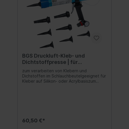
BGS Druckluft-Kleb- und
Dichtstoffpresse | für
Schlauchbeutel
zum verarbeiten von Klebern und
Dichstoffen im Schlauchbeutelgeeignet für
Kleber auf Silikon- oder Acrylbasiszum
Einkleben von Windschutzscheiben sowie
den meisten Heck- und
Seitenscheibenauch einsetzbar für
Karosseriedichtmasse, Acryldichtmittel,
Nahtkleber etc.tropffreier
Mechanismusstufenlos regulierbarer
Vorschubmit 8 unterschiedlichen Düsen für
60,50 €*
verschiedene Sprühmustermit
Sicherheitsüberdruckventilinklusive