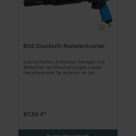
BGS Druckluft-Nadelentroster
zum Entfernen, Entrosten, Reinigen und
Abklopfen von Beschichtungen solider
Metallteileideal für Arbeiten an der
Karosserie im Kfz-Bereichgrober als
Sandstrahl und feiner als
Rosthämmerstufenlose
SchlagzahlregulierungSchnellwechselaufna
hme für einen schnellen Werkzeugwechsel
zur effizienten Anwendungergonomische
Grifform mit rutschfestem, gummiertem
87,50 €*
Handgriff2-teiliges Gehäuse erleichtert die
Wartungmit 20
StahlnadelnHubgeschwindigkeit: 3500
Hübe/min
In den Warenkorb