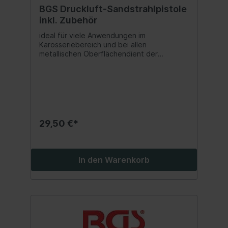
BGS Druckluft-Sandstrahlpistole
inkl. Zubehör
ideal für viele Anwendungen im
Karosseriebereich und bei allen
metallischen Oberflächendient der
Entfernung von Rost, starker
Verschmutzungen, Lacken, etc.geeignet
für die Verwendung mit Normalkorund-
Körnung von 46 bis 100leicht in der
Anwendunggeringer Verbrauch durch
Wiederverwendung des
StrahlgutsGeeignet für:beinhaltet
29,50 €*
folgendes Zubehör:Strahlkappe für
OberflächenStrahlkappe für
InneneckenStrahlkappe für
AußeneckenPunktstrahlkappe2 Behälter mit
In den Warenkorb
je 850 g Strahlgut, Korund #60