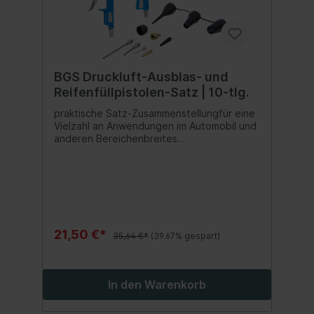
BGS Druckluft-Ausblas- und
Reifenfüllpistolen-Satz | 10-tlg.
praktische Satz-Zusammenstellungfür eine
Vielzahl an Anwendungen im Automobil und
anderen Bereichenbreites
Anwendungsspektrumfür die Werkstatt und
für Zuhause geeignetzur Reifenluft-
Kontrolle und zum Befüllen von Reifen mit
Autoreifenventil (Schrader-
Ventil)Manomometer mit
Gummischutzuniversell einsetzbare Pistole
zum Ausblasen, Trocknen und Reinigen von
21,50 €*
35,64 €*
(39.67% gespart)
Oberflächen oder Bauteilenzum
Aufpumpen von z.B. Fußbällen,
Lutftmatratzenstabile Ausführung für lange
Lebensdauereingearbeitete Öse zum
In den Warenkorb
platzsparenden Aufhängenempfohlener
Schlauchdurchmesser: 10 mm (3/8")