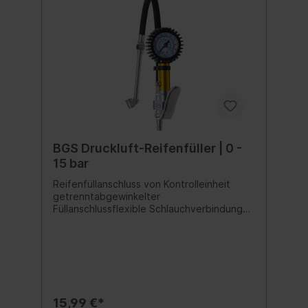
BGS Druckluft-Reifenfüller | 0 -
15 bar
Reifenfüllanschluss von Kontrolleinheit
getrenntabgewinkelter
Füllanschlussflexible Schlauchverbindung
zwischen Füllanschluss und
GehäuseeinheitDruckmanometer-Skala 0-
15 bar / 0-1500 kPa / 0-15 kg/cm² / 0-220
PSIMessuhr gummiummanteltSkala-
Durchmesser: 49 mm (sichtbar)Länge des
Füllschlauchs: ca. 340 mm
15,99 €*