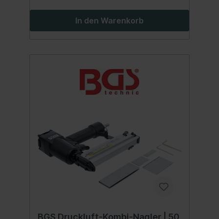
Druckluftregulierung für die
AustrittsgeschwindigkeitAluminium-
In den Warenkorb
GehäuseGriff aus Kunststoff
BGS Druckluft-Kombi-Nagler | 50