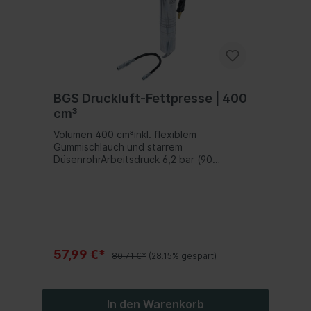
BGS Druckluft-Fettpresse | 400
cm³
Volumen 400 cm³inkl. flexiblem
Gummischlauch und starrem
DüsenrohrArbeitsdruck 6,2 bar (90
PSI)Geräuschentwicklung LpA = 85,1 db(A)
/ LwA = 96,1 db(A)Vibration ahd = 0,51 m/s²
/ K = 0,55 m/s²optionales Zubehör:
Panzerschlauch Art. 3066
57,99 €*
80,71 €*
(28.15% gespart)
In den Warenkorb