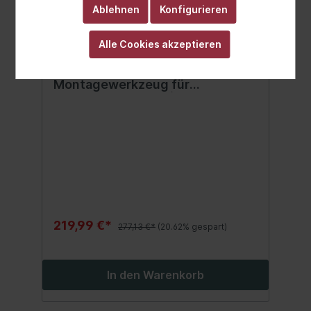
Ablehnen
Konfigurieren
Alle Cookies akzeptieren
BGS Druckluft-
Montagewerkzeug für
Achsmanschetten | 25 - 115 mm
219,99 €*
277,13 €*
(20.62% gespart)
In den Warenkorb