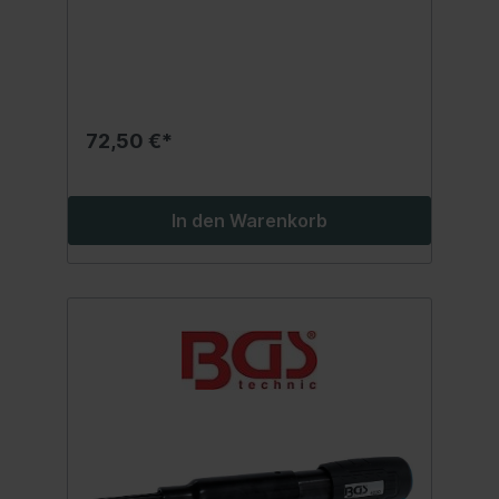
oder an schwer zugänglichen
StellenDreieck-Schleifplatte 76 mm (3"),
45°Arbeitsdruck 6,2 barLufteinlass 6,3 mm
(1/4")Maximale Schwingungen 18000
Hübe/minLuftverbrauch 170 l/minGeräusch
LpA 86 dB (A) / LwA 97 dB (A)Vibration 3,62
m/s²
72,50 €*
In den Warenkorb