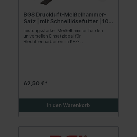
BGS Druckluft-Meißelhammer-
Satz | mit Schnelllösefutter | 10
mm
leistungsstarker Meißelhammer für den
universellen Einsatzideal für
Blechtrennarbeiten im KFZ-
Bereichebenfalls einsetzbar im
Sanitärhandwerk- und Industriebereichzum
Lösen von verrosteten Verschraubungen,
Arbeiten am Mauerwerk oder zum Putz-
und Fliesenabschlagstufenlose
SchlagzahlregulierungSchnellwechselaufna
hme für einen schnellen Werkzeugwechsel
62,50 €*
zur effizienten Anwendungergonomische
Griffform mit rutschfestem, gummiertem
Handgriffmit umfangreichen Meißel-Satz
für eine Vielzahl von
In den Warenkorb
Anwendungsfällenspeziell gehärteter Stahl
für lange StandzeitAbtriebsprofil: 10 mm
rundSchläge pro Minute:
3500Vibrationspegel (ahd): 9,686
m/s²Vibrationspegel (K): 1,5
m/s²Lieferumfang:1 Druckluft-