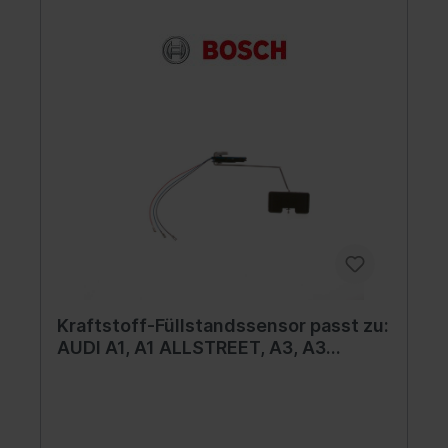
Kraftstoff-Füllstandssensor passt zu:
AUDI A1, A1 ALLSTREET, A3, A3
ALLSTREET, Q2, Q3, TT; CUPRA
ATECA, FORMENTOR, LEON, LEON
SPORTSTOURER; SEAT ATECA, LEON,
LEON SC 1.0-2.0 08.12-