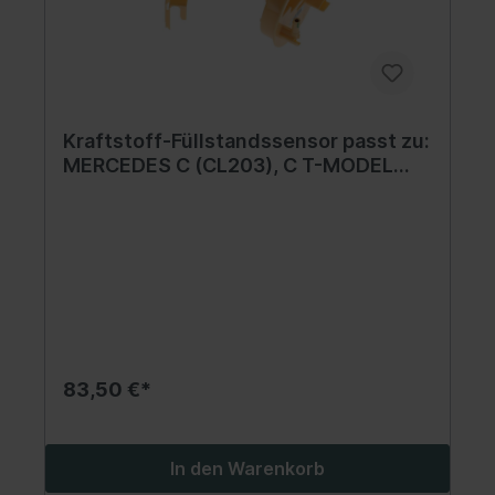
Kraftstoff-Füllstandssensor passt zu:
MERCEDES C (CL203), C T-MODEL
(S203), C (W203), CLC (CL203), CLK
(A209), CLK (C209), CLS (C219), E T-
MODEL (S211), E (VF211), E (W211)
2.1D-4.0D 03.01-06.11
83,50 €*
In den Warenkorb