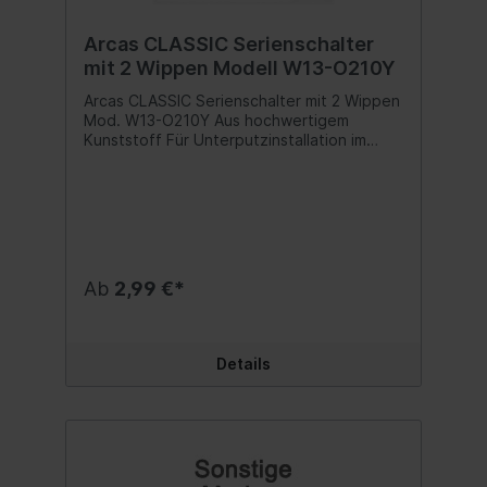
Arcas CLASSIC Serienschalter
mit 2 Wippen Modell W13-O210Y
Arcas CLASSIC Serienschalter mit 2 Wippen
Mod. W13-O210Y Aus hochwertigem
Kunststoff Für Unterputzinstallation im
trockenen Innenraumbereich geeignet
Polarweiß glänzend Mit Rahmen Anzahl der
Wippen / Tasten: 2 Schaltungsart:
Serienschalter Oberfläche: polarweiß
glänzend Befestigungsart:
Klemm-/Schraubbefestigung
Unterputzinstallation: ja Schutzart (IP): 20
Ab
2,99 €*
Nennspannung: 250V Nennstrom: 10A
Inhalt:1 Stück
Details