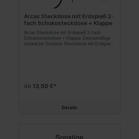
Arcas Steckdose mit Erdspieß 2-
fach Schukosteckdose + Klappe
Arcas Steckdose mit Erdspieß 2-fach
Schukosteckdose + Klappe Zweckmäßige
schwarze Outdoor Steckdose mit Erdspieß,
zwei Steckplätzen mit grünem stabilem
Klappdeckel, als zuverlässiger Verteiler für
unterbrechungsfreie Stromversorgung und
den dauerhaften Einsatz im FreienDie
Verteilerdose hat einen robusten
Tragegriff, das Gehäuse ist ca. 12,0 x 6,5 x
12,0 cm groß, der Erdspieß ist ca. 20 cm
Ab
13,50 €*
lang und dient zur sicheren Befestigung in
der Erde; Gehäuse und Spieß sind durch ein
Schraubgewinde voneinander
trennbarErdanker, Gehäuse, Griff und
Details
Klappdeckel sind aus
witterungsbeständigem, feuerfestem
Spezialkunststoff, die ca. 1,5 m lange
Strom-Zuleitung Typ H05RR-F 3G ist mit
allen Schutzkontaktsteckern kompatibel
und besteht aus robustem, flexiblem