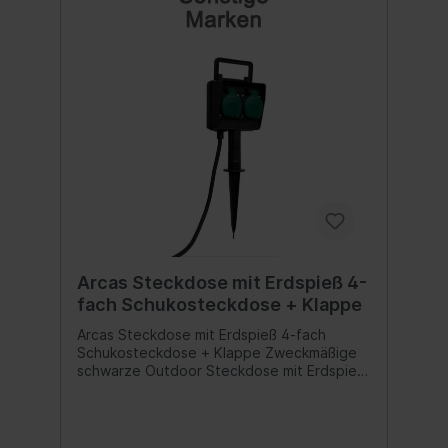
GummiDie Verteilersteckdose für
intelligentes Kabelmanagement - die
Steckdosen werden durch
selbstschließende Klappdeckel vor
Schmutz, festen Fremdkörpern,
Feuchtigkeit und Spritzwasser geschützt -
IP44 zertifiziert nach VDE, integrierte
KindersicherungIdeal geeignet für den
Außenbereich zum Anschluss von
elektronischen Geräten wie Radio und
Elektrogrill, Gartenleuchten, Gartenlampen,
Lichterketten, Weihnachtsbeleuchtung,
Weihnachtsdekoration, Baustelle und vieles
mehr Inhalt:1 Stück
Arcas Steckdose mit Erdspieß 4-
fach Schukosteckdose + Klappe
Arcas Steckdose mit Erdspieß 4-fach
Schukosteckdose + Klappe Zweckmäßige
schwarze Outdoor Steckdose mit Erdspieß,
zwei Steckplätzen mit grünem stabilem
Klappdeckel je Seite, als zuverlässiger
Verteiler für unterbrechungsfreie
Stromversorgung und den dauerhaften