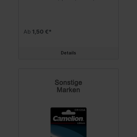
mAhLange Haltbarkeit von 3 - 5
JahrenLanglebige Energie und
ausgezeichnete LagerfähigkeitQuecksilber-
und CadmiumfreiIdeal geeignet für Uhren,
Taschenrechner, Spielzeuge, Leuchten und
andere Kleinstgeräte Inhalt:10 Stück
Ab
1,50 €*
Details