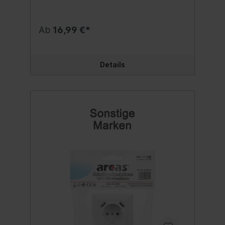
Einsatz im FreienDie Verteilerdose hat
einen robusten Tragegriff, das Gehäuse ist
ca. 10,0 x 12,5 x 12,0 cm groß, der Erdspieß
Ab
16,99 €*
ist ca. 20 cm lang und dient zur sicheren
Befestigung in der Erde; Gehäuse und
Spieß sind durch ein Schraubgewinde
voneinander trennbarErdanker, Gehäuse,
Details
Griff und Klappdeckel sind aus
witterungsbeständigem, feuerfestem
Spezialkunststoff, die ca. 1,5 m lange
Strom-Zuleitung Typ H05RR-F 3G ist mit
allen Schutzkontaktsteckern kompatibel
und besteht aus robustem, flexiblem
GummiDie Verteilersteckdose für
intelligentes Kabelmanagement - die
Steckdosen werden durch
selbstschließende Klappdeckel vor
Schmutz, festen Fremdkörpern,
Feuchtigkeit und Spritzwasser geschützt -
IP44 zertifiziert nach VDE, integrierte
KindersicherungIdeal geeignet für den
Außenbereich zum Anschluss von
elektronischen Geräten wie Radio und
Elektrogrill, Gartenleuchten, Gartenlampen,
Lichterketten, Weihnachtsbeleuchtung,