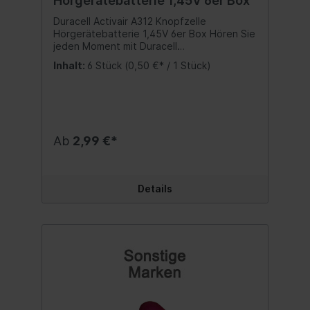
Hörgerätebatterie 1,45V 6er Box
Duracell Activair A312 Knopfzelle
Hörgerätebatterie 1,45V 6er Box Hören Sie
jeden Moment mit Duracell
Hörgerätebatterien. Dank einer extra-
Inhalt:
6 Stück
(0,50 €* / 1 Stück)
langen "Easy Tabs" Lasche sind sie einfach
zu handhaben und zu ersetzen. Sie sind in
einer leicht zu öffnenden Verpackung
verfügbar. Duracell Hörgerätebatterien
sind farbkodiert, damit Sie die passende
Größe finden können. Außerdem sind sie
Ab
2,99 €*
mit der Duralock Power Preserve
Technologie ausgestattet, damit sie
eingelagert bis zu 4 Jahre halten. Int.
Baugröße nach IEC: PR41 Baugröße: A312
Details
Elektrochemisches System: Zink Luft
Nennkapazität: 200mAh bis 1,05V (21°
C/60% r. F. bei 1,5kO Dauerbelastung
gemäß IEC 60086-2 Feb.2011) Gewicht (g):
0,6 Spannung (V): 1,45 Ummantelung: Stahl
Maße (ØxL mm): 7,8x3,6 Inhalt:6 Stück