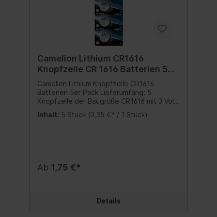
Camelion Lithium CR1616
Knopfzelle CR 1616 Batterien 5er
Pack
Camelion Lithium Knopfzelle CR1616
Batterien 5er Pack Lieferumfang: 5
Knopfzelle der Baugröße CR1616 mit 3 Volt
und einer Kapazität von 50 mAhLange
Inhalt:
5 Stück
(0,35 €* / 1 Stück)
Haltbarkeit von ca. 10 JahrenZuverlässige
Stromquelle und Langlebigkeit für den
täglichen Gebrauch in verschiedenen
GerätenLithium-Zellen zeichnen sich durch
eine hohe Energiedichte ausGeeignet für
Spielzeug, Fernbedienungen,
Ab
1,75 €*
Autoschlüsseln, LED, elektronischen Uhren,
Taschenrechnern, Sportgeräten,
medizinischen Geräten, Körper- und
Küchenwaagen, Sensoren und vielem mehr
Details
Inhalt:5 Stück