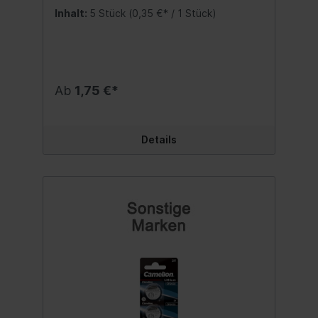
täglichen Gebrauch in verschiedenen
Inhalt:
5 Stück
(0,35 €* / 1 Stück)
Geräten wie medizinische Geräte,
Küchenwaagen, Autoschlüssel, Uhren,
Computer, Taschenrechner,
Kameras, Pulsmesser, Alarmanlagen,
Fernbedienungen Zuverlässige Leistung
und eine lange Haltbarkeit lange Laufzeiten
Ab
1,75 €*
und hohe Spannungsstabilität Verbesserte
Qualität für den High Drain (Hochstrom)
Bereich CAMELION Lithium Knopfzellen
zeichnen sich durch eine hohe
Details
Energiedichte aus Längere Lagerzeit mit
höchster Auslaufsicherheit Einsetzbar auch
bei Minusgraden Polarität (+/-) ist
eindeutig gekennzeichnet und schützt den
Anwender vor falschem Einlegen
bzw. Kurzschluss Dank zahlreicher
Anwendungsicons sind die Warn- und
Verwendungshinweise auf der Verpackung
gut zu erkennen Primär Knopfzelle (nicht
wiederaufladbar) Nach Prüfnorm UN38.3
getestet, um den gefahrlosen Transport
sicherzustellen. Int. Baugröße nach
IEC: CR1620
Baugröße: CR1620