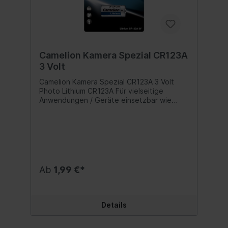
Camelion Kamera Spezial CR123A
3 Volt
Camelion Kamera Spezial CR123A 3 Volt
Photo Lithium CR123A Für vielseitige
Anwendungen / Geräte einsetzbar wie
Spiegelreflexkameras mit Blitzgerät,
Camcorder, hochleistungsfähige LED
Taschenlampen Dank zahlreicher
Anwendungsicons sind die Warn- und
Verwendungshinweise auf der Verpackung
gut zu erkennen Auch geeignet für den
Einsatz bei extremen
Ab
1,99 €*
Temperaturschwankungen Ideal für lang
anhaltende konstante Energieabgaben
(Langzeitstabilität) Besonders geringe
Selbstentladung Sehr hohe Energiedichte
Details
Auch als Vorratsbatterie nutzbar, da sehr
gute Lagerdauer mit wenig