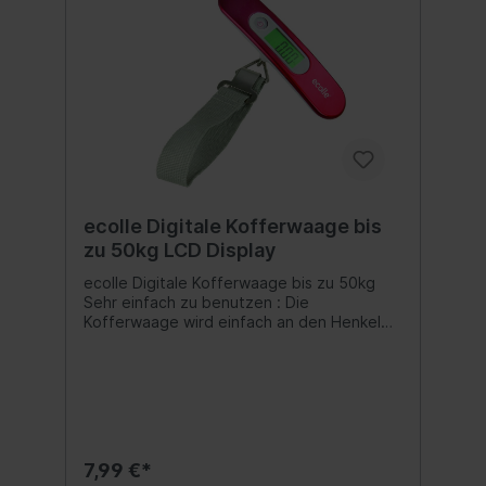
ecolle Digitale Kofferwaage bis
zu 50kg LCD Display
ecolle Digitale Kofferwaage bis zu 50kg
Sehr einfach zu benutzen : Die
Kofferwaage wird einfach an den Henkel
des Koffers angebracht. Durch einmaliges
Anheben des Gepäckstückes kann die
Waage bis auf 100 Gramm genau das
Gewicht Ihres Gepäckstückes messen.Die
praktische Kofferwaage kann Gewichte bis
zu 50 Kilogramm messen.Das Material der
Kofferwaage ist aus ABS Kunststoff.Dank
7,99 €*
der Schlaufe, die sich durch einen