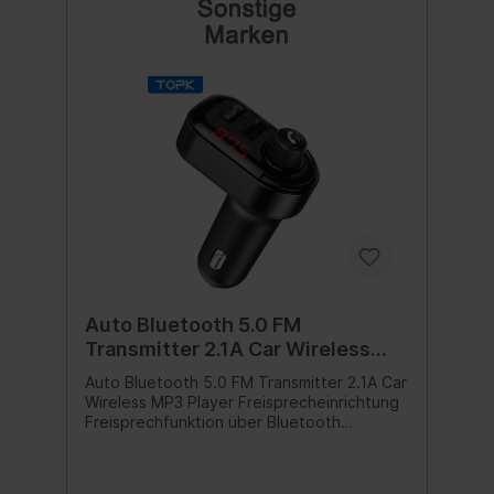
Auto Bluetooth 5.0 FM
Transmitter 2.1A Car Wireless
MP3 Player
Auto Bluetooth 5.0 FM Transmitter 2.1A Car
Freisprecheinrichtung
Wireless MP3 Player Freisprecheinrichtung
Freisprechfunktion über Bluetooth
Erkennung der Batteriespannung 2x USB
Output zum Laden diverser Geräte wie z.B.
Handy Spannungsüberwachung