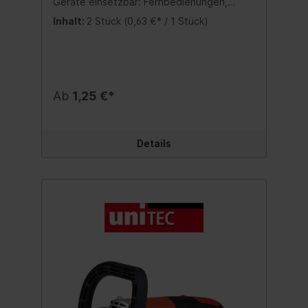
Geräte einsetzbar: Fernbedienungen,
elektrisch betriebene Spielzeugen, Radios,
Inhalt:
2 Stück
(0,63 €* / 1 Stück)
Taschenlampen, Funkmäuse, Lichterketten,
Spielekonsolen, Kameras, MP3 Player,
Tastaturen, Uhren, Funkwetterstationen
Dank zahlreicher Anwendungsicons sind die
Warn- und Verwendungshinweise auf der
Verpackung gut zu erkennen in
Ab
1,25 €*
verschiedenen Verpackungsgrößen
erhältlich Bereits durch unabhängige
Testmagazine ausgezeichnet Ideal für lang
anhaltende konstante Energieabgaben
Details
(Langzeitstabilität) Besonders geringe
Selbstentladung Quecksilber- und
Cadmiumfrei Auch als Vorratsbatterie
nutzbar, da sehr gute Lagerdauer mit wenig
Kapazitätsverlust im Laufe der Zeit.
Polarität (+/-) ist eindeutig gekennzeichnet
und schützt den Anwender vor falschem
Einlegen bzw. Kurzschluss Stabile
Spannung für hohe Ansprüche Hohe
Leistungsbereitschaft auch geeignet für
den Einsatz bei extremen
Temperaturschwankungen Lange
Haltbarkeit bis zu 7 Jahren