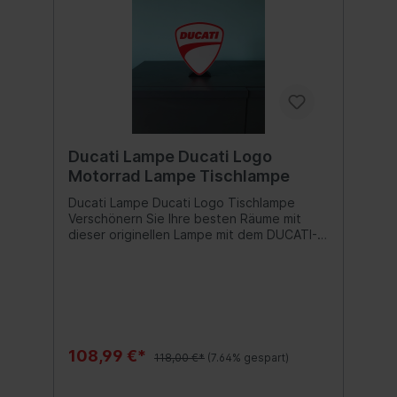
Ducati Lampe Ducati Logo
Motorrad Lampe Tischlampe
Ducati Lampe Ducati Logo Tischlampe
Verschönern Sie Ihre besten Räume mit
dieser originellen Lampe mit dem DUCATI-
Logo. Inklusive Verkabelung für die
Stromversorgung mit Schalter. Material und
Maße: Hergestellt durch additive Fertigung
aus PLA-Kunststoff (Polymilchsäure). Es ist
ein widerstandsfähiges Material in der
häuslichen Umgebung, das zur Umwelt
beiträgt, da es biologisch abbaubar ist. 6W
108,99 €*
118,00 €*
(7.64% gespart)
LED-Beleuchtung (im Lieferumfang
enthalten) Kabellänge mit Schalter 120cm
Maße: 22 cm x 18 cm x 4 cm (Höhe, Länge