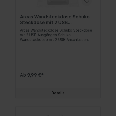
Weihnachtsdekoration, Baustelle und vieles
mehr Inhalt:1 Stück
Arcas Wandsteckdose Schuko
Steckdose mit 2 USB
Ladeanschlüssen
Arcas Wandsteckdose Schuko Steckdose
mit 2 USB Ausgängen Schuko
Wandsteckdose mit 2 USB Anschlüssen
Komfortabel Smartphones, Tablets und
andere USB Geräte aufladen Output über
USB Ports 2,1A max. Anzahl der Einheiten: 1
Anschlussart: Schraubklemme Oberfläche:
polarweiß glänzend Befestigungsart:
Klemm-/Schraubbefestigung
Unterputzinstallation: ja Schutzart (IP): 20
Ab
9,99 €*
Nennspannung: 230V Nennstrom: 16A USB
Anschluss (2x): max. 2,1A Leistung (max.):
3680W Inhalt:1 Stück
Details