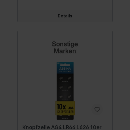
Druckverschluss leicht an den Henkel des
Gepäckstückes an- und abbringen lässt, ist
die Kofferwaage zudem simpel in der
Details
Handhabung und Verwendung.Eine zum
Betrieb benötigte Knopfzelle (CR2032) ist
im Lieferumfang enthalten. Inhalt:1 Stück
Knopfzelle AG4 LR66 L626 10er