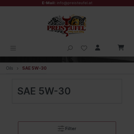
E-Mail:
info@preisteufel.at
Oils
SAE 5W-30
SAE 5W-30
Filter