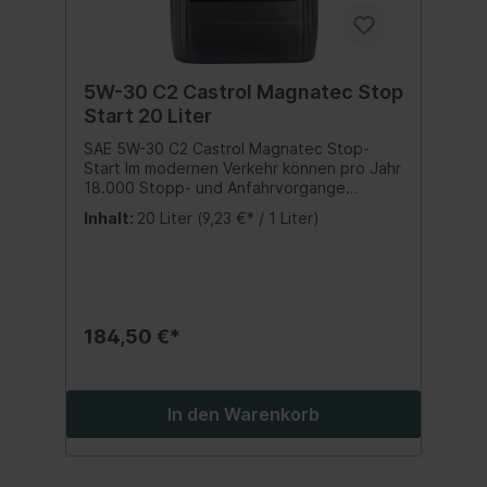
Ihrem Fahrzeughandbuch. Wir verweisen
auf die aufgeführten Spezifikationen,
Freigaben und Herstellernormen. Inhalt:1
Liter
5W-30 C2 Castrol Magnatec Stop
Start 20 Liter
SAE 5W-30 C2 Castrol Magnatec Stop-
Start Im modernen Verkehr können pro Jahr
18.000 Stopp- und Anfahrvorgänge
erfolgen. Das ständige Betreiben des
Inhalt:
20 Liter
(9,23 €* / 1 Liter)
Motors im Leerlauf vor Ampeln und
Kreuzungen erzeugt gesteigerten
Mikroverschleiß im Motor. Im aktuellen
Industrietest generiert das neue Castrol
MAGNATEC STOP-START 5W-30 C2
deutlich geringeren Verschleiß in den
184,50 €*
STOPP-START - Betriebsbedingungen. Das
neue Castrol MAGNATEC STOP-START 5W-
30 besitzt stark anhaftendene Moleküle,
welche eine selbst reparierende Schicht
In den Warenkorb
auf verschleißbedrohten Teilen bilden,
womit in allen verschleißkritischen Phasen
des stockenden Verkehrs mit den häufigen
Leerlauf- und Anfahrvorgängen ein