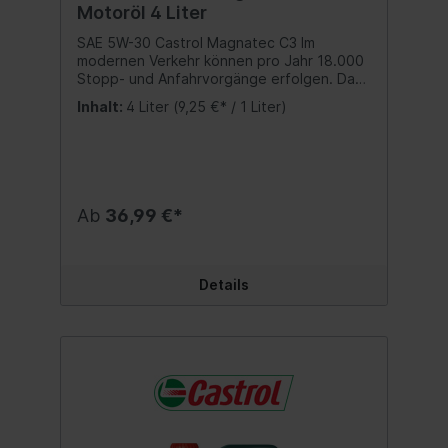
Motoröl 4 Liter
SAE 5W-30 Castrol Magnatec C3 Im
modernen Verkehr können pro Jahr 18.000
Stopp- und Anfahrvorgänge erfolgen. Das
ständige Betreiben des Motors im Leerlauf
Inhalt:
4 Liter
(9,25 €* / 1 Liter)
vor Ampeln und Kreuzungen erzeugt
gesteigerten Mikroverschleiß im Motor.Im
aktuellen Industrietest generiert das neue
Castrol MAGNATEC 5W-30 C3 deutlich
geringeren Verschleiß in den -
Betriebsbedingungen.Das neue Castrol
Ab
36,99 €*
5W-30 C3 besitzt stark anhaftendene
Moleküle, welche eine selbst reparierende
Schicht auf verschleißbedrohten Teilen
bilden, womit in allen verschleißkritischen
Details
Phasen des stockenden Verkehrs mit den
häufigen Leerlauf- und Anfahrvorgängen
ein sofortiger Schutz der Bauteile möglich
ist.Castrol MAGNATEC 5W-30 C3.
Sofortiger Schutz von Anfang an. Bei
jedem Start.AnwendungCastrol MAGNATEC
5W-30 C3 ist geeignet für den Betrieb in
Otto- und Diesel-Fahrzeugmotore, bei
denen der Hersteller ein Motoröl gemäß