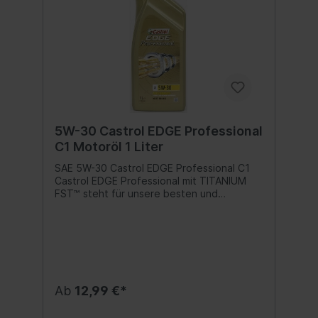
5W-30 Castrol EDGE Professional
C1 Motoröl 1 Liter
SAE 5W-30 Castrol EDGE Professional C1
Castrol EDGE Professional mit TITANIUM
FST™ steht für unsere besten und
leistungsfähigsten PKW Motorenöle, die
eine hervorragende Performance auch bei
kritischer Motorbelastung bieten.Die
Entwicklung von kleineren
leistungsstärkeren Motoren wird durch den
Bedarf nach effizienteren Fahrzeugen und
niedrigeren Emissionen getrieben.
Ab
12,99 €*
Einhergehend mit dieser Entwicklung
werden an moderne Motorenöle sehr hohe