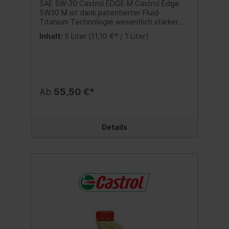
SAE 5W-30 Castrol EDGE M Castrol Edge
5W30 M ist dank patentierter Fluid-
Titanium Technologie wesentlich stärker
unter Druck. Es trennt Metalloberflächen im
Inhalt:
5 Liter
(11,10 €* / 1 Liter)
Motor optimal und minimiert die Reibung -
für maximale Leistung, wenn sie am meisten
gebraucht wird. Langanhaltender Schutz
während des gesamten
Ölwechselintervalls. Für Hybridfahrzeuge
geeignet. Schützt auch unter Druck den
Ab
55,50 €*
Motor nachhaltig. Von führenden
Autoherstellern empfohlen. Reduziert
Reibung und verbessert Leistung bei allen
Bedingungen. Ausführlich von
Details
unabhängiger Seite unter härtesten
Bedingungen getestet. Spezifikationen
ACEA C3 API SN+ MB-Freigabe 229.31/
229.51 / 229.52 BMW Longlife-04 Bitte
Herstellervorschriften beachten - Angaben
hierzu finden Sie in der Betriebsanleitung in
Ihrem Fahrzeughandbuch. Wir verweisen
auf die aufgeführten Spezifikationen,
Freigaben und Herstellernormen. Inhalt:5
Liter