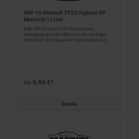
0W-16 Mannol 7920 Hybrid SP
Motoröl 1 Liter
SAE 0W-16 Hybrid SP Innovatives,
energiesparendes Motoröl mit niedriger
Viskosität der neuesten Generation auf
einer bisynthetischen (PAO + Ester) Basis
für moderne Benzinmotoren. Entwickelt
entsprechend der neuesten API SQ und
ILSAC GF-7B Standards ist es besonders
für Hybridautos empfohlen, kann aber auch
für nicht-hybride Autos eingesetzt werden,
die Öle einer solchen Viskosität und mit
Ab
5,50 €*
ähnlichen Leistungseigenschaften
benötigen.Produkteigenschaften:-
Unübertroffene Kraftstoffeinsparung in
allen Modi wegen der ultraniedrigen
Details
Kinematik (bei 100°C) und der reduzierten
Hochtemperaturviskosität HTHS (bei
150°C) und der außergewöhnlichen
Gleiteigenschaften;- Hocheffektives
Additivpaket und bisynthetische Basis mit
niedriger Viskosität stellen einen