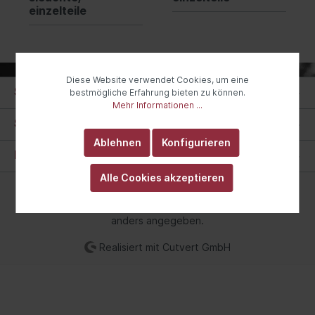
einzelteile
Diese Website verwendet Cookies, um eine
Service
bestmögliche Erfahrung bieten zu können.
Mehr Informationen ...
Shop Service
Ablehnen
Konfigurieren
Informationen
Alle Cookies akzeptieren
* Alle Preise inkl. gesetzl. Mehrwertsteuer zzgl.
Versandkosten
und ggf. Nachnahmegebühren, wenn nicht
anders angegeben.
Realisiert mit Cutvert GmbH