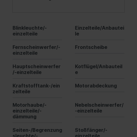
Blinkleuchte/-
Einzelteile/Anbautei
einzelteile
le
Fernscheinwerfer/-
Frontscheibe
einzelteile
Hauptscheinwerfer
Kotflügel/Anbauteil
/-einzelteile
e
Kraftstofftank-/ein
Motorabdeckung
zelteile
Motorhaube/-
Nebelscheinwerfer/
einzelteile/-
-einzelteile
dämmung
Seiten-/Begrenzung
Stoßfänger/-
sleuchte/-
einzelteile