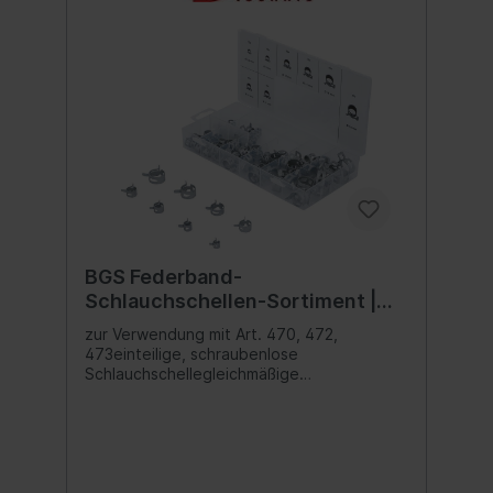
BGS Federband-
Schlauchschellen-Sortiment |
80-tlg.
zur Verwendung mit Art. 470, 472,
473einteilige, schraubenlose
Schlauchschellegleichmäßige
Spannkraftverteilungselbstspannendoptim
al rundAnwendungsbereiche:
Kraftstoffentlüftungssysteme, Kühl- und
HeizwasserkreisläufeLieferumfang:10
Schlauchschellen Ø 6,5 mm10
Schlauchschellen Ø 8 mm10