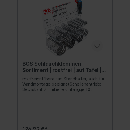
BGS Schlauchklemmen-
Sortiment | rostfrei | auf Tafel |
111-tlg.
rostfreigriffbereit im Standhalter, auch für
Wandmontage geeignetSchellenantrieb:
Sechskant 7 mmLieferumfang:je 10
Schlauchklemmen, Breite 9 mm: 8 - 12 / 10 -
16 / 12 - 20 / 16 - 25 / 20 - 32 / 25 - 40 / 30
- 45 mmje 10 Schlauchklemmen, Breite 12
mm: 32 - 50 / 40 - 60 / 50 - 70 / 60 - 80
mminkl. 7 mm Sechskant-Schraubendreher
126,99 €*