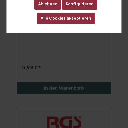
BGS Schlauchklemmen | rostfrei |
Ablehnen
Konfigurieren
25 x 40 mm | 10-tlg.
geeignet für 25 bis 40 mm Schläuche9 mm
Alle Cookies akzeptieren
Schellenbreitepassend für Verkaufsdisplay
Art. 8095
5,99 €*
In den Warenkorb