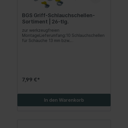
BGS Griff-Schlauchschellen-
Sortiment | 26-tlg.
zur werkzeugfreien
MontageLieferumfang:10 Schlauchschellen
für Schäuche 13 mm bzw.
1/2"6 Schlauchschellen für Schäuche 16 mm
bzw. 5/8"6 Schlauchschellen für Schäuche
19 mm bzw. 3/4"2 Schlauchschellen für
Schäuche 22 mm bzw.
7/8"2 Schlauchschellen für Schäuche 25
mm bzw. 1"
7,99 €*
In den Warenkorb