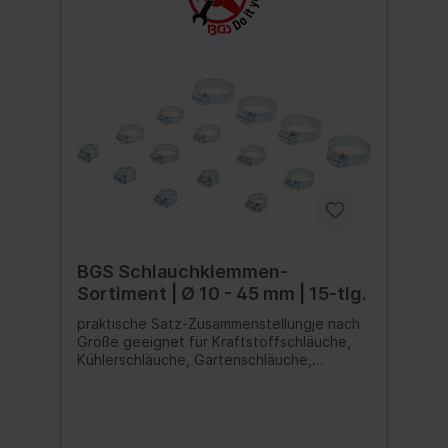
mm2 Schlauchklemmen Ø 32 mm,
Außensechskant Schlitzschraube, Antrieb 7
mm4 Schlauchklemmen Ø 38 mm,
Außensechskant Schlitzschraube, Antrieb 7
mm
BGS Schlauchklemmen-
Sortiment | Ø 10 - 45 mm | 15-tlg.
praktische Satz-Zusammenstellungje nach
Größe geeignet für Kraftstoffschläuche,
Kühlerschläuche, Gartenschläuche,
Waschmaschinenschlauch oder
Sandfilteranlagen am heimischen
Gartenpooleinfache Montage per
Außensechskant-Schlitzschraubeermöglicht