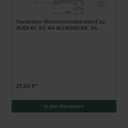
Generator-Riemenscheibe passt zu:
AUDI A1, A3, A4 ALLROAD B8, A4
ALLROAD B9, A4 B6, A4 B7, A4 B8, A4
B9, A5, A6 C6, A6 C7, Q2, Q3, Q5, TT;
SEAT ALHAMBRA, ALTEA, ATECA,
CORDOBA, EXEO 1.2-3.6 11.00-
21,50 €*
In den Warenkorb