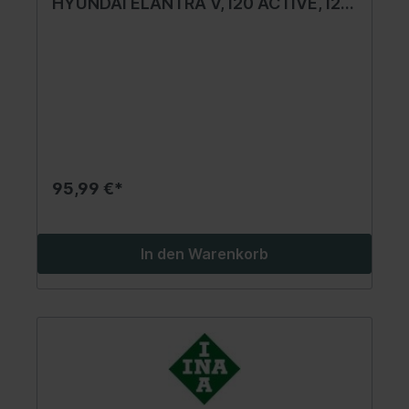
HYUNDAI ELANTRA V, I20 ACTIVE, I20
I, I20 II, I30, IX20, IX35; KIA CARENS IV,
CEE'D, PRO CEE'D, RIO III, SOUL I, SOUL
II, SPORTAGE III 1.1D-1.7D 12.06-
95,99 €*
In den Warenkorb