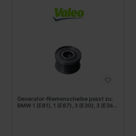
Generator-Riemenscheibe passt zu:
BMW 1 (E81), 1 (E87), 3 (E30), 3 (E36),
3 (E46), 3 (E90), 3 (E91), 5 (E60), 5
(E61), 6 (E63), 6 (E64), 7 (E65, E66,
E67), X3 (E83), Z4 (E85) 1.6-4.4D
09.89-06.12