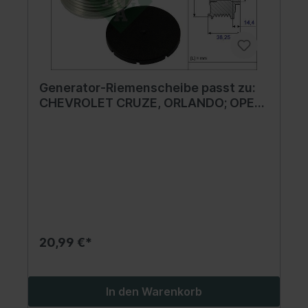
Generator-Riemenscheibe passt zu:
CHEVROLET CRUZE, ORLANDO; OPEL
ASTRA J, ASTRA J GTC, CASCADA,
CORSA D, CORSA E, INSIGNIA A,
MERIVA B, ZAFIRA C 1.0-1.6 08.06-
20,99 €*
In den Warenkorb