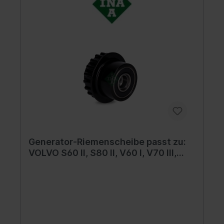
Generator-Riemenscheibe passt zu:
VOLVO S60 II, S80 II, V60 I, V70 III,
XC60 I, XC70 II, XC90 I; LAND ROVER
FREELANDER 2 3.0/3.2/3.2ALK 03.06-
12.18