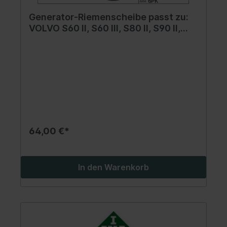
Generator-Riemenscheibe passt zu:
VOLVO S60 II, S60 III, S80 II, S90 II,
V40, V60 I, V60 II, V70 III, V90 II, XC40,
XC60 I, XC60 II, XC70 II, XC90 II
1.5/2.0/2.0H 09.13-
64,00 €*
In den Warenkorb