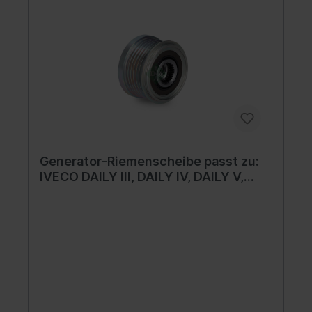
Generator-Riemenscheibe passt zu:
IVECO DAILY III, DAILY IV, DAILY V,
DAILY VI, MASSIF; CITROEN JUMPER
III; FIAT DUCATO; PEUGEOT BOXER;
PORSCHE 718 BOXSTER, 718
CAYMAN, 911 2.0-4.0 07.99-