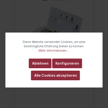
Diese Website verwendet Cookies, um eine
bestmögliche Erfahrung bieten zu können.
Mehr Informationen ...
BGS Nietmuttern-Sortiment |
Ablehnen
Konfigurieren
verzinkter Stahl | 150-tlg.
in praktischer, wiederverwendbarer
Alle Cookies akzeptieren
UniversalboxLieferumfang:40 Nietmuttern
M3 x 9 mm35 Nietmuttern M4 x 11 mm25
Nietmuttern M5 x 13 mm25 Nietmuttern M6
x 15 mm15 Nietmuttern M8 x 18 mm10
Nietmuttern M10 x 21 mm