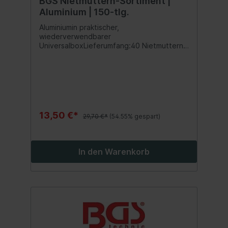
BGS Nietmuttern-Sortiment |
Aluminium | 150-tlg.
Aluminiumin praktischer,
wiederverwendbarer
UniversalboxLieferumfang:40 Nietmuttern
M3 x 9 mm35 Nietmuttern M4 x 11 mm25
Nietmuttern M5 x 13 mm25 Nietmuttern M6
x 15 mm15 Nietmuttern M8 x 18 mm10
Nietmuttern M10 x 21 mm
13,50 €*
29,70 €*
(54.55% gespart)
In den Warenkorb