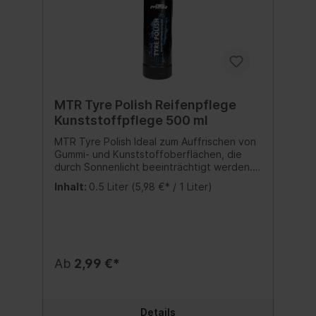
MTR Tyre Polish Reifenpflege
Kunststoffpflege 500 ml
MTR Tyre Polish Ideal zum Auffrischen von
Gummi- und Kunststoffoberflächen, die
durch Sonnenlicht beeinträchtigt werden.
Zur Reifenpflege und als Reifenglanz sowie
Inhalt:
0.5 Liter
(5,98 €* / 1 Liter)
zur Pflege von Kunststoffelementen am
Außenbereich des Fahrzeuges. Inhalt:500
ml. Sicherheitshinweise: VORSICHT: Darf
nicht in die Hände von Kindern gelangen.
Berührung mit Haut und Augen vermeiden.
Bei Kontakt mit den Augen mit viel Wasser
Ab
2,99 €*
ausspülen.
Details