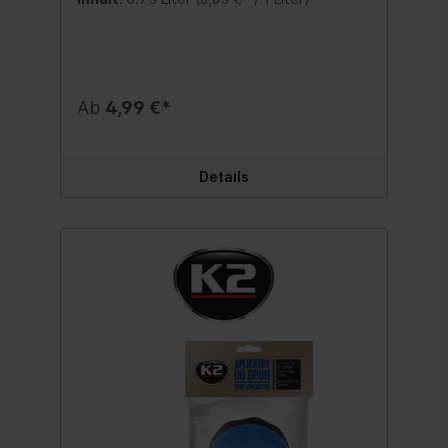
behandelte Reifen erhalten eine stabile
Schutzschicht, die den negativen Einfluss
aggressiver Umweltfaktoren sehr wirksam
verhindert und die Ablagerung von
Schmutz und Staub auf der behandelten
Oberfläche verhindert. Stellt das
Ab
4,99 €*
ursprüngliche Aussehen der
Reifenoberfläche wieder her. Es dringt in
die Gummistruktur des Rades ein, macht es
elastisch, macht es weich und schützt vor
Details
Rissen. Nach dem Auftragen bildet es eine
hydrophobe und antistatische Oberfläche.
Bietet UV-Schutz. Es kann auch für
Kunststoff- und Gummiteile am Auto
verwendet werden. Inhalt:750 ml.