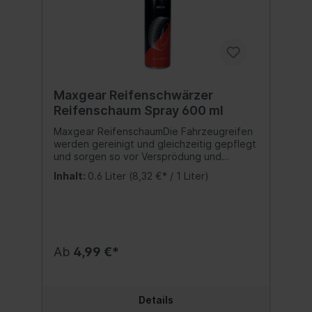
Staub/Rauch/Gas/Nebel/Dampf/Aerosol
nicht einatmen. Berührung während
Schwangerschaft und Stillzeit vermeiden.
Freisetzung in die Umwelt vermeiden.
Unter Verschluss aufbewahren. Vor
Sonnenbestrahlung schützen. Nicht
Temperaturen über 50 °C/122 °F
Maxgear Reifenschwärzer
aussetzen. Inhalt/Behälter ... zuführen.
Reifenschaum Spray 600 ml
Maxgear ReifenschaumDie Fahrzeugreifen
werden gereinigt und gleichzeitig gepflegt
und sorgen so vor Versprödung und
Rissbildung. Die Reifen erhalten ein
Inhalt:
0.6 Liter
(8,32 €* / 1 Liter)
neuwertiges Aussehen.Inhalt:600 ml
Ab
4,99 €*
Details