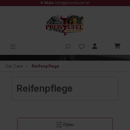
E-Mail:
info@preisteufel.at
Car Care
Reifenpflege
Reifenpflege
Filter