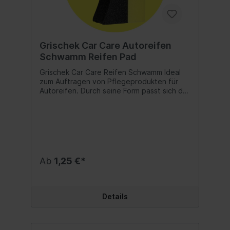
Grischek Car Care Autoreifen
Schwamm Reifen Pad
Grischek Car Care Reifen Schwamm Ideal
zum Auftragen von Pflegeprodukten für
Autoreifen. Durch seine Form passt sich der
Schwamm perfekt an den Reifen an und
Reifenpflege- sowie Reifenglanz-Mittel
lassen sich perfekt auftragen.
Hochwertiger, schwarzer Schwamm mit
hoher Dichte. Gelbes EVA Oberteil als Griff
für ein gutes Handling. Inhalt:1 Stück
Ab
1,25 €*
Details