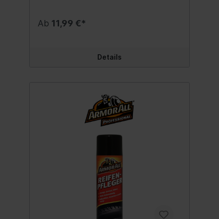
langanhaltenden Hochglanz verleihen. Die
hybride Keramikversiegelung haftet
gleichmäßig an der Reifenoberfläche – für
Ab
11,99 €*
ein gleichmäßiges Finish, ohne zu tropfen.
Der Hochglanz hält bis zu vier Wochen* und
überdauert mehrere Autowäschen sowie
Regenwetter. Der Präzisionssprühkopf
Details
ermöglicht eine optimale Anwendung,
sodass sich die Hochglanzpolitur
gleichmäßig verteilen lässt, um ebenmäßige
und langanhaltende Effekte zu erzielen.
Der Hochglanzschutz rundet Ihre Rad- und
Reifenpflege perfekt ab – für überragende
Ergebnisse. *Unter normalen
Straßenbedingungen Inhalt:500 ml