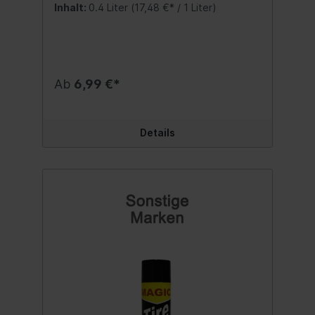
Reifenschaum verringert die
Inhalt:
0.4 Liter
(17,48 €* / 1 Liter)
Wiederverschmutzung und wirkt
antistatisch.Fahrzeugreifen werden so vor
Versprödung und Rissbildung geschützt
und erhalten ein neuwertiges Aussehen.
KIM-TEC Reifenschaum greift Metalle oder
Lacke nicht an.Inhalt:400 ml
Ab
6,99 €*
Details