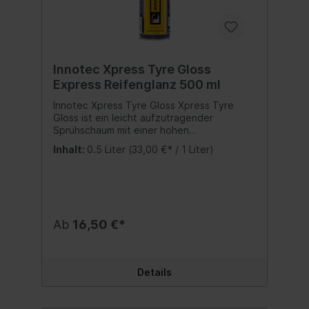
Innotec Xpress Tyre Gloss
Express Reifenglanz 500 ml
Innotec Xpress Tyre Gloss Xpress Tyre
Gloss ist ein leicht aufzutragender
Sprühschaum mit einer hohen
Standfestigkeit. Er verleiht dem Reifen
Inhalt:
0.5 Liter
(33,00 €* / 1 Liter)
einen diskreten, gleichmäßigen Glanz und
bildet eine wasser- und
schmutzabweisende Schutzschicht.
Vorteile: Schnell abbauender Schaum:
standfest und läuft an senkrechten
Oberflächen nicht ab Hinterlässt
Ab
16,50 €*
transparenten, gleichmäßigen Glanz Bildet
eine wasser- und schmutzabweisende
Schutzschicht auf dem Reifen Schützt vor
Witterungseinflüssen Für alle Reifentypen
Details
geeignet Für unlackierte Gummi- &
Kunststoffteile Inhalt:500 ml.