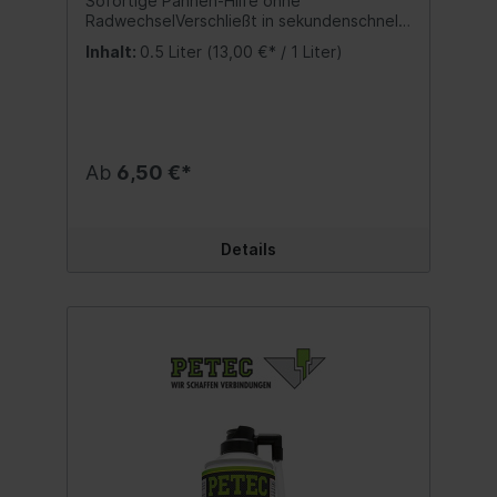
Sofortige Pannen-Hilfe ohne
RadwechselVerschließt in sekundenschnelle
Löcher im Reifen und pumpt ihnwieder auf:
Inhalt:
0.5 Liter
(13,00 €* / 1 Liter)
ist für Löcher bis 3mm Ø geeignet ist
ausreichend für die Füllmenge eines PKW-
Reifen ohne Schlauch von bis zu 41 cm Ø
(16 Zoll) ist einfach und sicher in der
Anwendung Inhalt:500 ml.
Ab
6,50 €*
Details