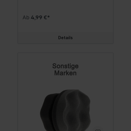
gründliche Abdeckung jedes Teils des
Reifens, unabhängig von den darauf
vorhandenen Reliefs und Markierungen.
Ab
4,99 €*
Der mitgelieferte Griff ermöglicht eine
einfache Aufbewahrung des Applikators
und schützt so die Borsten vor Schmutz
und Beschädigungen. Anwendung:
Details
Auftragen einer Schutzschicht auf Auto-,
Motorrad- und Fahrradreifen.
Reifenreinigung und -wartung. Anwendung:
-Bereiten Sie den Reifen für die
Anwendung vor, indem Sie jeglichen
Schmutz entfernen. - Tragen Sie eine
kleine Menge Beschichtung auf den
Applikator auf. -Verteilen Sie die
Beschichtung mit kreisenden Bewegungen
gleichmäßig auf der gesamten Oberfläche
des Reifens. -Lassen Sie die Beschichtung
einziehen. -Wiederholen Sie die
Anwendung bei Bedarf. Inhalt:1 Stück