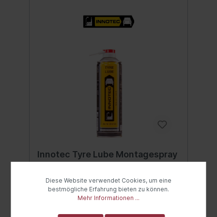
Innotec Tyre Lube Montagespray
500 ml
Innotec Tyre LubeMontagespray Tyre Lube
Diese Website verwendet Cookies, um eine
ist ein hochwertiges Schmiermittel für die
bestmögliche Erfahrung bieten zu können.
Montage/Demontage von Gummiteilen, wie
Mehr Informationen ...
Autoreifen, Fensterdichtungen uvm.
Inhalt:
0.5 Liter
(27,98 €* / 1 Liter)
Aufgrund seiner einzigartigen