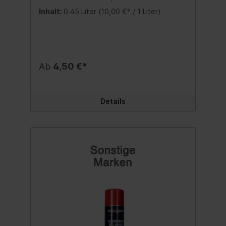
Reifenpannenersthilfe ohne Demontage zu
Inhalt:
0.45 Liter
(10,00 €* / 1 Liter)
beheben. Anwendbar für alle gängigen
PKW- und Caravan-Reifengrößen mit und
ohne Schlauch. Nicht anwendbar, wenn der
Reifen oder Schlauch zerrissen ist oder der
Reifen von der Felge abgerutscht ist.
schnelle Pannenhilfe ohne Demontage
Ab
4,50 €*
einfache Handhabung anschließende
Reparatur des Reifens möglich verdichtet
Reifenrisse bis zu 5 mm Inhalt:450 ml.
Sicherheitshinweise: GEFAHR: Extrem
Details
entzündbares Aerosol. Behälter steht unter
Druck: Kann bei Erwärmung bersten.
Verursacht schwere Augenreizung. Kann
Schläfrigkeit und Benommenheit
verursachen. Kann Säuglinge über die
Muttermilch schädigen. Sehr giftig für
Wasserorganismen mit langfristiger
Wirkung. Ist ärztlicher Rat erforderlich,
Verpackung oder Kennzeichnungsetikett
bereithalten. Darf nicht in die Hände von
Kindern gelangen. Nicht gegen offene
Flamme oder andere Zündquelle sprühen.
Nicht durchstechen oder verbrennen, auch
nicht nach Gebrauch.