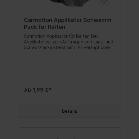
Carmotion Applikator Schwamm
Puck für Reifen
Carmotion Applikator für Reifen Der
Applikator ist zum Auftragen von Lack- und
Schwarzlacken bestimmt. Es verfügt über
einen bequemen Hartschaumgriff zum
Schutz Ihrer Hände und eine weiche,
geriffelte Arbeitsfläche aus Schwamm, die
sich leicht an die Seite des Reifens
anpasst. Dadurch erreicht das
aufgetragene Produkt alle Falten und
Ecken des Reifens. Anwendung: Auftragen
Ab
1,99 €*
von Beschichtungen auf Auto-, Motorrad-
und Fahrradreifen. Reifenreinigung und -
wartung. Anwendung: - Bereiten Sie den
Reifen für die Anwendung vor, indem Sie
Details
Schmutz entfernen. - Tragen Sie eine
kleine Menge Beschichtung auf den
Applikator auf. -Verteilen Sie die
Beschichtung mit kreisenden Bewegungen
gleichmäßig auf der gesamten Oberfläche