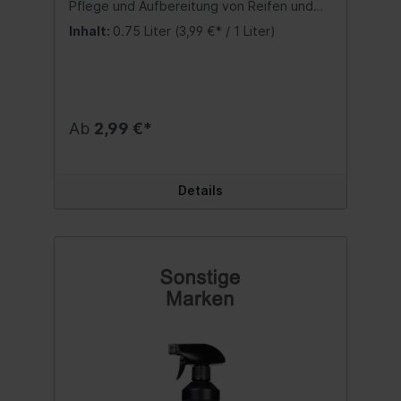
Pflege und Aufbereitung von Reifen und
Gummioberflächen. Stellt den Glanz wieder
Inhalt:
0.75 Liter
(3,99 €* / 1 Liter)
her – spendet Feuchtigkeit, pflegt und
schützt die Oberfläche vor vorzeitiger
Alterung. Bietet UV-Schutz. Enthält
Glycerin, nichtionische Tenside, biologisch
abbaubar in einem Anteil von über 90 %.
LEISTUNG: Verleiht dem Gummi ein
Ab
2,99 €*
superglänzendes, nassschwarzes
Aussehen; Stellt den Glanz von Gummi- und
Kunststoffoberflächen wieder her; Erhöht
die Lebensdauer des Reifens.
Details
ANWENDUNG: Zur Pflege von Reifen und
Gummioberflächen müssen diese sauber
und trocken sein. Wenn sie verschmutzt
sind, reinigen Sie sie vorher mit MTR WHEEL
CLEANER oder ALL PURPOSE CLEANER.
Sprühen Sie einen feinen Strahl der MTR
TIRE SHINE-Lösung gleichmäßig auf die
Reifenoberfläche und lassen Sie sie dann
an der Luft trocknen. Inhalt:750 ml.