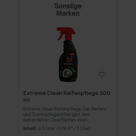
vor schädlichen UV-Strahlen, die zu
Verfärbungen, Ausbleichen und Rissen
führen könnten. Innovative Formel:Die neue
Formel mit zusätzlichen Glanzverstärkern
ist gleichzeitig sanft und schonend und
eignet sich für Fahrzeugaußen- sowie
Innenteile und sogar für den Motorraum.
Inhalt:473 ml.
Extreme Clean Reifenpflege 500
ml
Extreme Clean Reifenpflege Das Reifen-
und Gummipflegemittel gibt den
behandelten Oberflächen ihren
ursprünglichen Glanz und Farbton zurück,
Inhalt:
0.5 Liter
(3,98 €* / 1 Liter)
schützt sie vor Alterung und bildet auf der