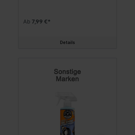
Laufflächen und auf andere unebene
Oberflächen zu verteilen. Verwende diesen
Applikator um:Ausgeblichene und kreidige
Zierleisten wiederherzustellenReifenglanz
Ab
7,99 €*
auf ausgeblichenen und braunen Reifen
wiederherzustellenProdukte gleichmäßig zu
verteilen ohne Stellen zu
übersehenProdukte ohne Tropfen
Details
aufzutragenMüdes und abgenutztes
Material zu pflegen Stelle sicher, dass du
100% abdeckst für 100% Schutz: Normale
Schaumapplikatoren haben glatte
Oberflächen, die nicht in strukturierte
Gummis oder Kunststoffe eindringen
können. Das Durafoam Applikator Pad
verwendet das Wonder Wave™-Design, um
Pflegemittel in jede Erhebung und
Vertiefung zu bringen - für einen 100%
gleichmäßigen Auftrag. Die einzigartigen
laser-geschnittenen Zickzack-Muster
wirken wie weiche Abziehklingen, um
Pflege- und Schutzmittel in jede Ecke und
Ritze mit jedem Wischvorgang zu drücken.
Perfekt für den Innen- und
Außenbereich: Verwende das Durafoam