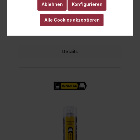
Zusammensetzung gewährleistet dieses
Ablehnen
Konfigurieren
Produkt eine hervorragende Schmierung
und verringert den Reibungswiderstand
Alle Cookies akzeptieren
aller Gummiteile und trocknet zudem
rückstandslos ab. Hervorragende
Ab
13,99 €*
Schmierung Verringert den
Reibungswiderstand aller Gummiteile
Trocknet rückstandslos ab Einfache
Montage & Demontage von Reifen und
Details
anderen Gummi- oder Kunststoffteilen
Sparsam im Gebrauch - reicht für ca. 80
Reifen Greift Aluminium, Gummi und Lacke
nicht an Inhalt:500 ml.