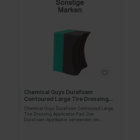
des Reifens. -Lassen Sie die Beschichtung
einziehen. -Wiederholen Sie die
Anwendung bei Bedarf. Inhalt:1 Stück
Chemical Guys Durafoam
Contoured Large Tire Dressing
Applicator Pad
Chemical Guys Durafoam Contoured Large
Tire Dressing Applicator Pad. Der
Durafoam-Applikator verwendet ein
einzigartiges Wellendesign, um eine
gleichmäßige Schicht Reifenglanz und -
Schutz tief in strukturierte Rillen,