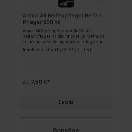
Armor All Reifenpfleger Reifen
Pfleger 500 ml
Armor All Reifenpfleger ARMOR ALL
Reifenpfleger ist die innovative Methode
zur mühelosen Reinigung und pflege von
Autoreifen in einem einzigen Arbeitsgang.
Inhalt:
0.5 Liter
(15,00 €* / 1 Liter)
Kein Wischen, kein Nachreiben. Einfach
aufsprühen, einwirken lassen und fertig!
Der abfließende Schaum befreit
Schmutzrückstände selbsttätig Trocknet in
Minutenschnelle und hinterlässt einen
intensiven, brillanten Glanz. Dringt tief in
Ab
7,50 €*
die Oberfläche ein und schützt die
Reifenaußenseiten vor Ausbleichung und
Rissbildung verursachenden Elementen.
Greift Felgen und Radkappen nicht an.
Details
Reinigt und verleiht glänzenden Schutz für
bis zu 35 Reifen. Gebrauchsanweisung Vor
Gebrauch gut schütteln. Auf nassen oder
trockenen Reifen anwendbar Aus ca. 15cm
gleichmäßig mit kreisenden Bewegungen
aufsprühen, bis die Außenseite des Reifens